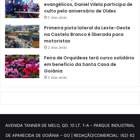
evangélicos, Daniel Vilela participa de
culto pelo aniversário de Oídes
2 dias atrás
Primeira pista lateral da Leste-Oeste
na Castelo Branco é liberada para
motoristas
2 dias atrás
Feira de Orquídeas terá curso solidário
em benefício da Santa Casa de
Goiânia
2 dias atrás
AVENIDA TANNER DE MELO, QD. 10 LT. 1-A – PARQUE INDUSTRIAL
DE APARECIDA DE GOIÂNIA – GO | REDAÇÃO/COMERCIAL: (62) 62