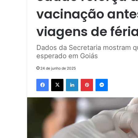
vacinação antes
viagens de féri
Dados da Secretaria mostram q
esperado em Goiás
24 de junho de 2025
Facebook
X
Linkedin
Pinterest
Messenger