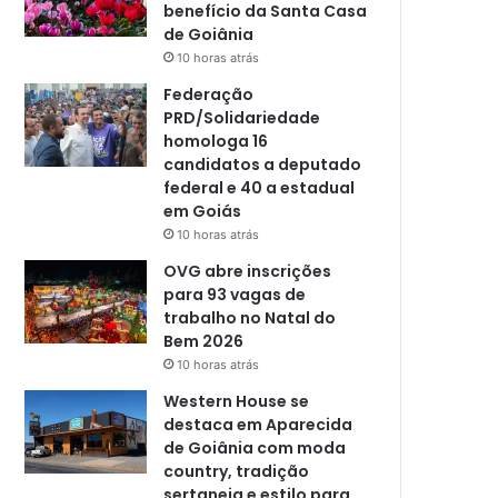
benefício da Santa Casa
de Goiânia
10 horas atrás
Federação
PRD/Solidariedade
homologa 16
candidatos a deputado
federal e 40 a estadual
em Goiás
10 horas atrás
OVG abre inscrições
para 93 vagas de
trabalho no Natal do
Bem 2026
10 horas atrás
Western House se
destaca em Aparecida
de Goiânia com moda
country, tradição
sertaneja e estilo para