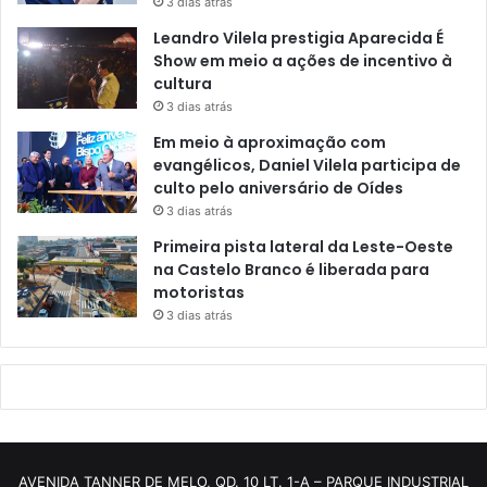
3 dias atrás
Leandro Vilela prestigia Aparecida É
Show em meio a ações de incentivo à
cultura
3 dias atrás
Em meio à aproximação com
evangélicos, Daniel Vilela participa de
culto pelo aniversário de Oídes
3 dias atrás
Primeira pista lateral da Leste-Oeste
na Castelo Branco é liberada para
motoristas
3 dias atrás
AVENIDA TANNER DE MELO, QD. 10 LT. 1-A – PARQUE INDUSTRIAL