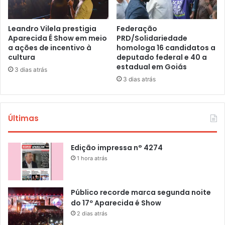
Leandro Vilela prestigia
Federação
Aparecida É Show em meio
PRD/Solidariedade
a ações de incentivo à
homologa 16 candidatos a
cultura
deputado federal e 40 a
estadual em Goiás
3 dias atrás
3 dias atrás
Últimas
Edição impressa n° 4274
1 hora atrás
Público recorde marca segunda noite
do 17º Aparecida é Show
2 dias atrás