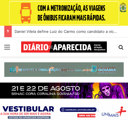
Daniel Vilela define Luiz do Carmo como candidato a vice na disputa pelo Governo de Goiás
Menu
Pr