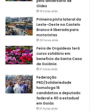
pelo aniversário de
Oídes
19 horas atrás
Primeira pista lateral da
Leste-Oeste na Castelo
Branco é liberada para
motoristas
20 horas atrás
Feira de Orquídeas terá
curso solidário em
benefício da Santa Casa
de Goiânia
21 horas atrás
Federação
PRD/Solidariedade
homologa 16
candidatos a deputado
federal e 40 a estadual
em Goiás
21 horas atrás