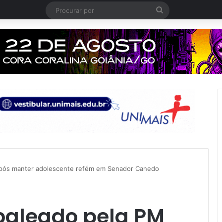
Procurar
por
pós manter adolescente refém em Senador Canedo
aleado pela PM