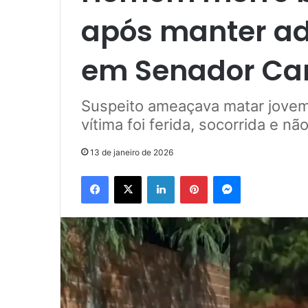
após manter ad
em Senador Ca
Suspeito ameaçava matar jovem
vítima foi ferida, socorrida e nã
13 de janeiro de 2026
Facebook
X
Linkedin
Pinterest
Messenger