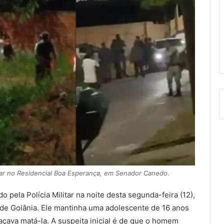
itar no Residencial Boa Esperança, em Senador Canedo.
ela Polícia Militar na noite desta segunda-feira (12),
de Goiânia. Ele mantinha uma adolescente de 16 anos
ava matá-la. A suspeita inicial é de que o homem