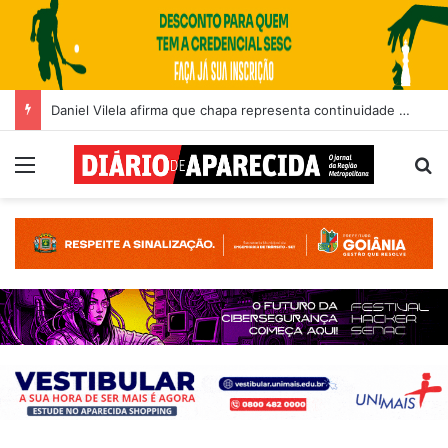
Daniel Vilela afirma que chapa representa continuidade do projeto que transformou Goiás
Menu
Pr