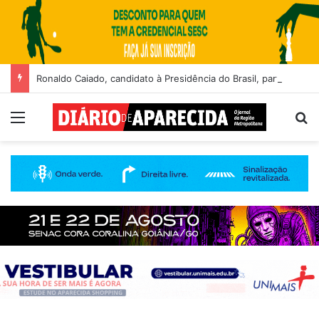
Ronaldo Caiado, candidato à Presidência do Brasil, participa de sabatina na GloboNews
Menu
Pr