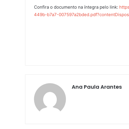
Confira o documento na íntegra pelo link:
http
449b-b7a7-007597a2bded.pdf?contentDisposi
Ana Paula Arantes