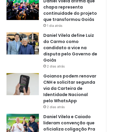
Daniel Vilela afirma que
chapa representa
continuidade do projeto
que transformou Goiás
1 dia atrás
Daniel Vilela define Luiz
do Carmo como
candidato a vice na
disputa pelo Governo de
Goiás
2 dias atrás
Goianos podem renovar
CNH e solicitar segunda
via da Carteira de
Identidade Nacional
pelo WhatsApp
2 dias atrás
Daniel Vilela e Caiado
lideram convenção que
oficializa coligação Pra