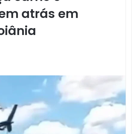
rem atrás em
oiânia