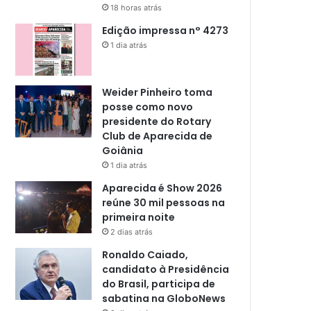
18 horas atrás
Edição impressa n° 4273
1 dia atrás
Weider Pinheiro toma
posse como novo
presidente do Rotary
Club de Aparecida de
Goiânia
1 dia atrás
Aparecida é Show 2026
reúne 30 mil pessoas na
primeira noite
2 dias atrás
Ronaldo Caiado,
candidato à Presidência
do Brasil, participa de
sabatina na GloboNews