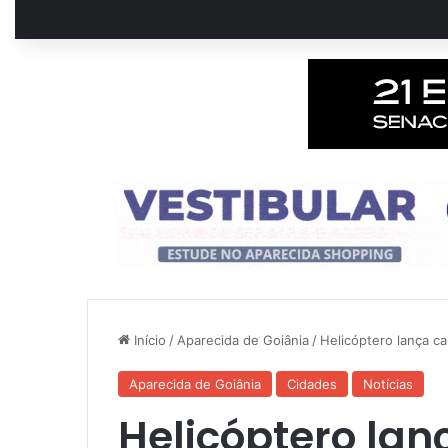
Início
/
Aparecida de Goiânia
/
Helicóptero lança c
Aparecida de Goiânia
Cidades
Notícias
Helicóptero lan