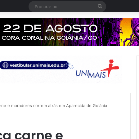
Procurar
por
arne e moradores correm atrás em Aparecida de Goiânia
ça carne e