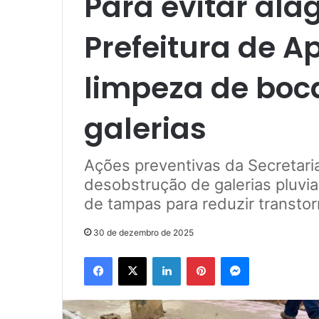
Para evitar al
Prefeitura de A
limpeza de boca
galerias
Ações preventivas da Secretaria
desobstrução de galerias pluvia
de tampas para reduzir transto
30 de dezembro de 2025
Facebook
X
Linkedin
Pinterest
Messenger