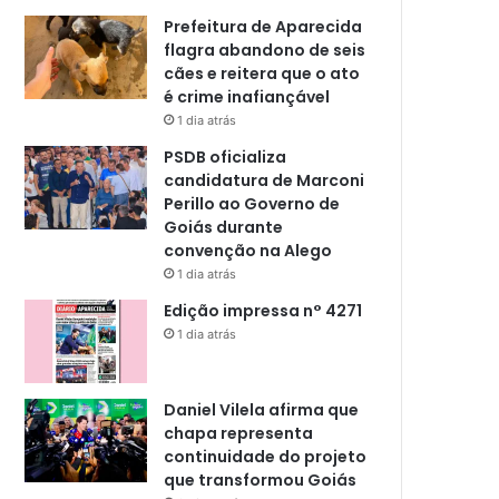
Prefeitura de Aparecida
flagra abandono de seis
cães e reitera que o ato
é crime inafiançável
1 dia atrás
PSDB oficializa
candidatura de Marconi
Perillo ao Governo de
Goiás durante
convenção na Alego
1 dia atrás
Edição impressa n° 4271
1 dia atrás
Daniel Vilela afirma que
chapa representa
continuidade do projeto
que transformou Goiás