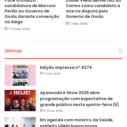
PSDB oficializa
Daniel Vilela define Luiz do
candidatura de Marconi
Carmo como candidato a
Perillo ao Governo de
vice na disputa pelo
Goiás durante convenção
Governo de Goiás
na Alego
2 dias atrás
17 horas atrás
Últimas
Edição impressa n° 4274
1 hora atrás
Aparecida é Show 2026 abre
programação com expectativa de
grande público nesta quinta-feira (6)
5 horas atrás
Em agenda com ministro da Saúde,
prefeito Vilela busca novos