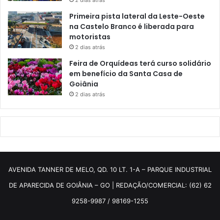
2 dias atrás
Primeira pista lateral da Leste-Oeste
na Castelo Branco é liberada para
motoristas
2 dias atrás
Feira de Orquídeas terá curso solidário
em benefício da Santa Casa de
Goiânia
2 dias atrás
AVENIDA TANNER DE MELO, QD. 10 LT. 1-A – PARQUE INDUSTRIAL
DE APARECIDA DE GOIÂNIA – GO | REDAÇÃO/COMERCIAL: (62) 62
9258-9987 / 98169-1255