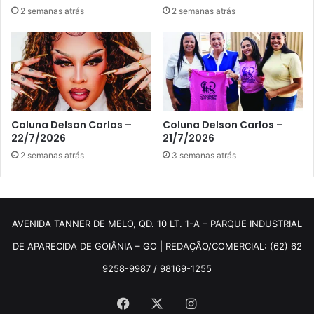
2 semanas atrás
2 semanas atrás
Coluna Delson Carlos –
Coluna Delson Carlos –
22/7/2026
21/7/2026
2 semanas atrás
3 semanas atrás
AVENIDA TANNER DE MELO, QD. 10 LT. 1-A – PARQUE INDUSTRIAL
DE APARECIDA DE GOIÂNIA – GO | REDAÇÃO/COMERCIAL: (62) 62
9258-9987 / 98169-1255
Facebook
X
Instagram