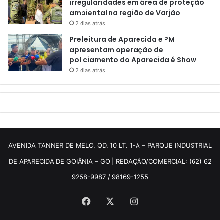
irregularidades em área de proteção
ambiental na região de Varjão
2 dias atrás
Prefeitura de Aparecida e PM
apresentam operação de
policiamento do Aparecida é Show
2 dias atrás
AVENIDA TANNER DE MELO, QD. 10 LT. 1-A – PARQUE INDUSTRIAL
DE APARECIDA DE GOIÂNIA – GO | REDAÇÃO/COMERCIAL: (62) 62
9258-9987 / 98169-1255
Facebook
X
Instagram