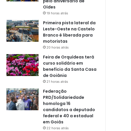
pelo aniversário de
Oídes
19 horas atrás
Primeira pista lateral da
Leste-Oeste na Castelo
Branco é liberada para
motoristas
20 horas atrás
Feira de Orquídeas terá
curso solidário em
benefício da Santa Casa
de Goiânia
21 horas atrás
Federação
PRD/Solidariedade
homologa 16
candidatos a deputado
federal e 40 a estadual
em Goiás
22 horas atrás