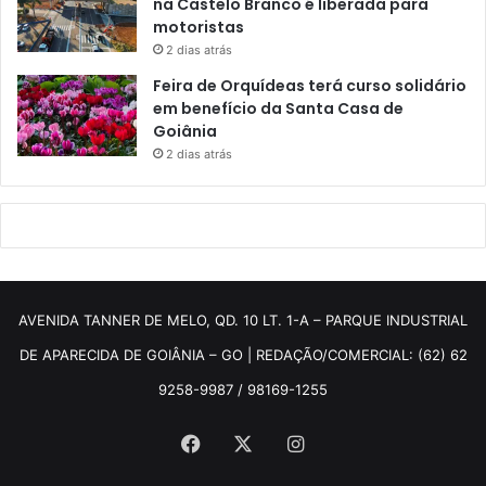
na Castelo Branco é liberada para
motoristas
2 dias atrás
Feira de Orquídeas terá curso solidário
em benefício da Santa Casa de
Goiânia
2 dias atrás
AVENIDA TANNER DE MELO, QD. 10 LT. 1-A – PARQUE INDUSTRIAL
DE APARECIDA DE GOIÂNIA – GO | REDAÇÃO/COMERCIAL: (62) 62
9258-9987 / 98169-1255
Facebook
X
Instagram