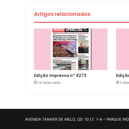
Artigos relacionados
Edição impressa n° 4273
Ediçã
14 horas atrás
2 dias
AVENIDA TANNER DE MELO, QD. 10 LT. 1-A – PARQUE IN