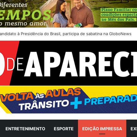
andidato à Presidência do Brasil, participa de sabatina na GloboNews
ENTRETENIMENTO
ESPORTE
EDIÇÃO IMPRESSA
EX