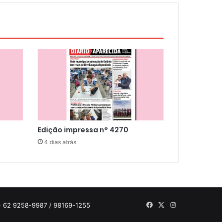
Edição impressa n° 4270
4 dias atrás
Facebook
X
Instagram
 62 9258-9987 / 98169-1255