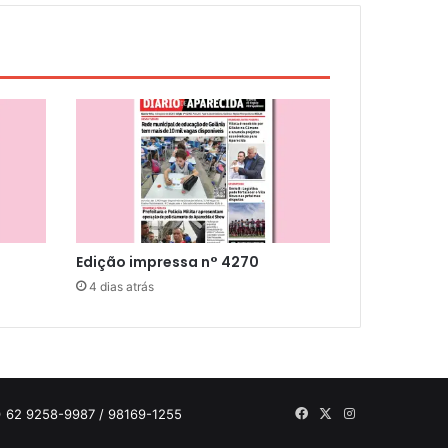
Edição impressa n° 4270
4 dias atrás
Facebook
X
Instagram
 62 9258-9987 / 98169-1255