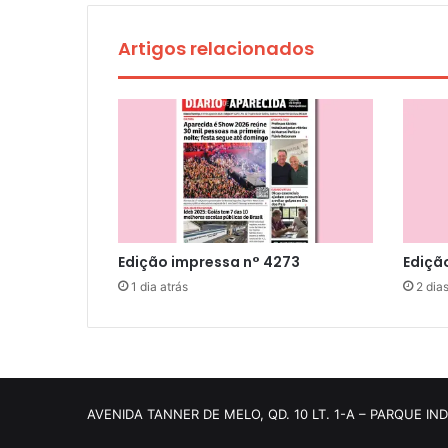
Artigos relacionados
Edição impressa n° 4273
Ediçã
1 dia atrás
2 dias
AVENIDA TANNER DE MELO, QD. 10 LT. 1-A – PARQUE IN