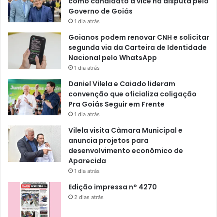
como candidato a vice na disputa pelo
Governo de Goiás
1 dia atrás
Goianos podem renovar CNH e solicitar
segunda via da Carteira de Identidade
Nacional pelo WhatsApp
1 dia atrás
Daniel Vilela e Caiado lideram
convenção que oficializa coligação
Pra Goiás Seguir em Frente
1 dia atrás
Vilela visita Câmara Municipal e
anuncia projetos para
desenvolvimento econômico de
Aparecida
1 dia atrás
Edição impressa n° 4270
2 dias atrás