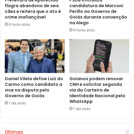
Prefeitura de Aparecida
PSDB oficializa
flagra abandono de seis
candidatura de Marconi
cães e reitera que o ato é
Perillo ao Governo de
crime inafiançável
Goiás durante convenção
na Alego
6 horas atrás
6 horas atrás
Daniel Vilela define Luiz do
Goianos podem renovar
Carmo como candidato a
CNH e solicitar segunda
vice na disputa pelo
via da Carteira de
Governo de Goiás
Identidade Nacional pelo
WhatsApp
1 dia atrás
1 dia atrás
Últimas