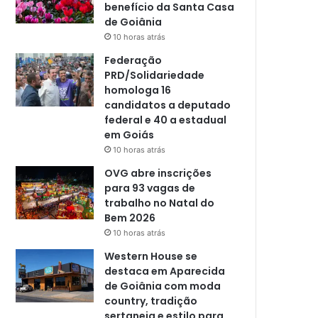
benefício da Santa Casa
de Goiânia
10 horas atrás
Federação
PRD/Solidariedade
homologa 16
candidatos a deputado
federal e 40 a estadual
em Goiás
10 horas atrás
OVG abre inscrições
para 93 vagas de
trabalho no Natal do
Bem 2026
10 horas atrás
Western House se
destaca em Aparecida
de Goiânia com moda
country, tradição
sertaneja e estilo para