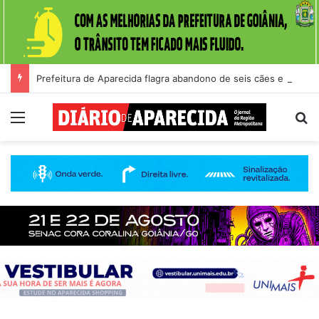
Prefeitura de Aparecida flagra abandono de seis cães e reitera que o ato é crime inafiançável
Menu
Pr