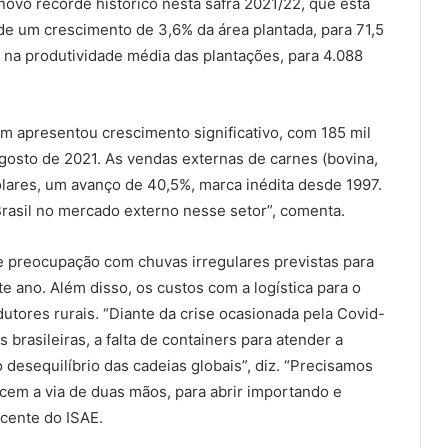
novo recorde histórico nesta safra 2021/22, que está
de um crescimento de 3,6% da área plantada, para 71,5
 na produtividade média das plantações, para 4.088
ém apresentou crescimento significativo, com 185 mil
agosto de 2021. As vendas externas de carnes (bovina,
ólares, um avanço de 40,5%, marca inédita desde 1997.
asil no mercado externo nesse setor”, comenta.
e preocupação com chuvas irregulares previstas para
te ano. Além disso, os custos com a logística para o
tores rurais. “Diante da crise ocasionada pela Covid-
brasileiras, a falta de containers para atender a
 desequilíbrio das cadeias globais”, diz. “Precisamos
cem a via de duas mãos, para abrir importando e
cente do ISAE.