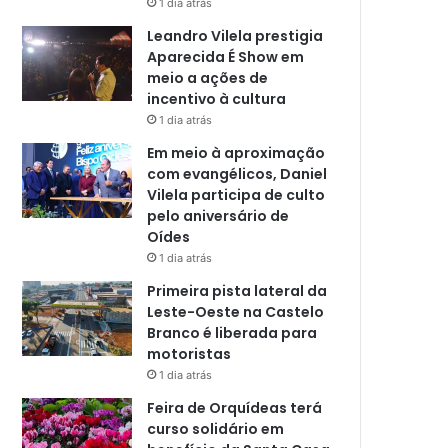
1 dia atrás
Leandro Vilela prestigia
Aparecida É Show em
meio a ações de
incentivo à cultura
1 dia atrás
Em meio à aproximação
com evangélicos, Daniel
Vilela participa de culto
pelo aniversário de
Oídes
1 dia atrás
Primeira pista lateral da
Leste-Oeste na Castelo
Branco é liberada para
motoristas
1 dia atrás
Feira de Orquídeas terá
curso solidário em