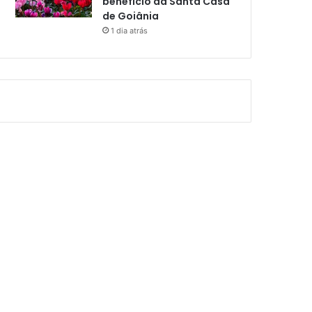
benefício da Santa Casa
de Goiânia
1 dia atrás