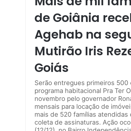
Mais de mil fam
de Goiânia rec
Agehab na seg
Mutirão Iris Re
Goiás
Serão entregues primeiros 500 c
programa habitacional Pra Ter O
novembro pelo governador Ronal
mensais para locação de imóveis
mais de 520 famílias atendidas 
coleta de assinaturas. Ação oc
(12/12), no Bairro Independênci