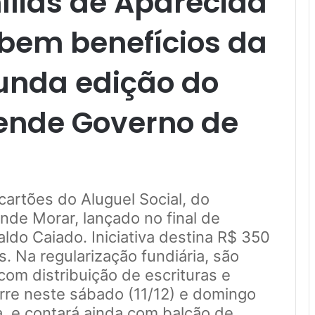
ílias de Aparecida
ebem benefícios da
unda edição do
zende Governo de
artões do Aluguel Social, do
nde Morar, lançado no final de
do Caiado. Iniciativa destina R$ 350
. Na regularização fundiária, são
com distribuição de escrituras e
orre neste sábado (11/12) e domingo
a, e contará ainda com balcão de