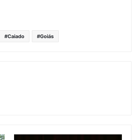
Caiado
Goiás