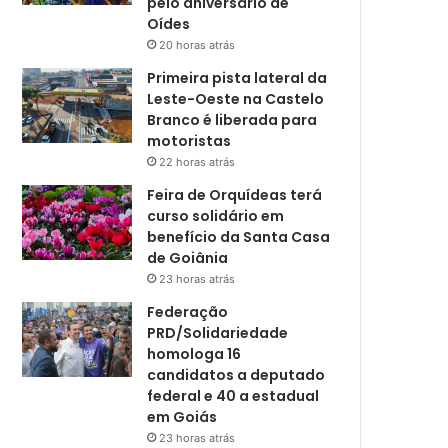
pelo aniversário de
Oídes
20 horas atrás
Primeira pista lateral da
Leste-Oeste na Castelo
Branco é liberada para
motoristas
22 horas atrás
Feira de Orquídeas terá
curso solidário em
benefício da Santa Casa
de Goiânia
23 horas atrás
Federação
PRD/Solidariedade
homologa 16
candidatos a deputado
federal e 40 a estadual
em Goiás
23 horas atrás