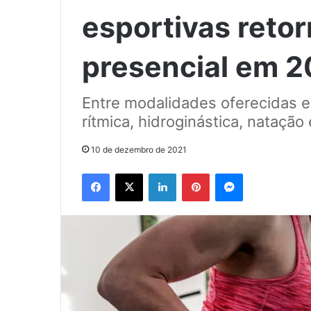
esportivas reto
presencial em 
Entre modalidades oferecidas e
rítmica, hidroginástica, nataçã
10 de dezembro de 2021
Facebook
X
Linkedin
Pinterest
Messenger