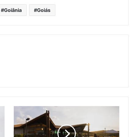
Goiânia
Goiás