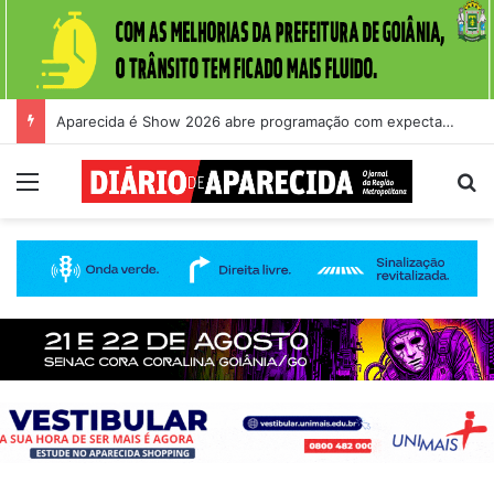
Aparecida é Show 2026 abre programação com expectativa de grande público nesta quinta-feira (6)
Menu
Pr