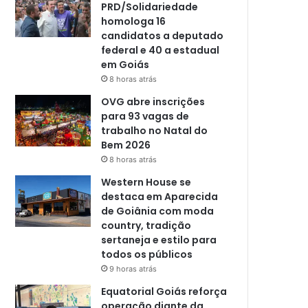
PRD/Solidariedade
homologa 16
candidatos a deputado
federal e 40 a estadual
em Goiás
8 horas atrás
OVG abre inscrições
para 93 vagas de
trabalho no Natal do
Bem 2026
8 horas atrás
Western House se
destaca em Aparecida
de Goiânia com moda
country, tradição
sertaneja e estilo para
todos os públicos
9 horas atrás
Equatorial Goiás reforça
operação diante da