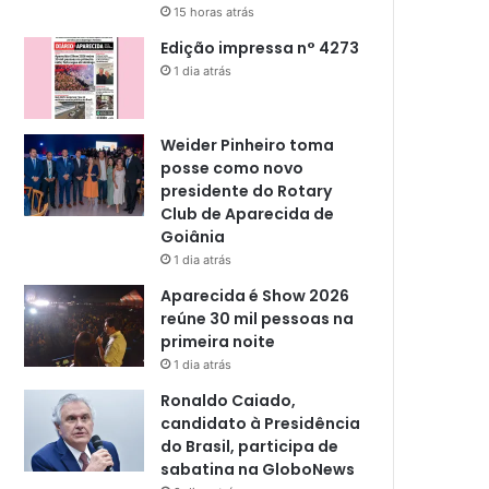
15 horas atrás
Edição impressa n° 4273
1 dia atrás
Weider Pinheiro toma
posse como novo
presidente do Rotary
Club de Aparecida de
Goiânia
1 dia atrás
Aparecida é Show 2026
reúne 30 mil pessoas na
primeira noite
1 dia atrás
Ronaldo Caiado,
candidato à Presidência
do Brasil, participa de
sabatina na GloboNews