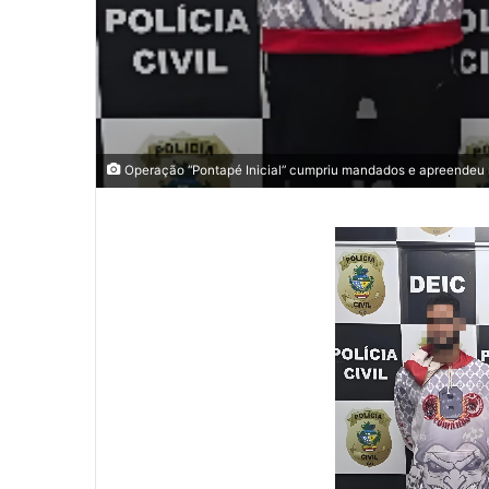
Operação “Pontapé Inicial” cumpriu mandados e apreendeu ma