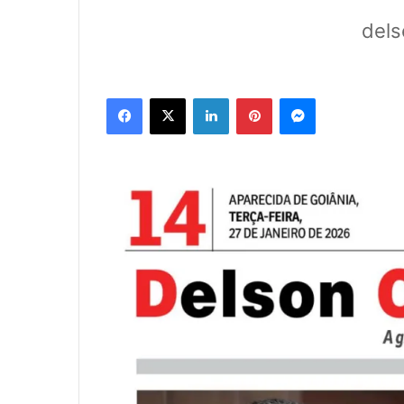
dels
Facebook
X
Linkedin
Pinterest
Messenger