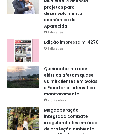
Municipal e anuncia
projetos para
desenvolvimento
econômico de
Aparecida
1 dia atrás
Edição impressa n° 4270
1 dia atrás
Queimadas na rede
elétrica afetam quase
60 mil clientes em Goiás
e Equatorial intensifica
monitoramento
2 dias atrás
Megaoperação
integrada combate
irregularidades em área
de proteção ambiental