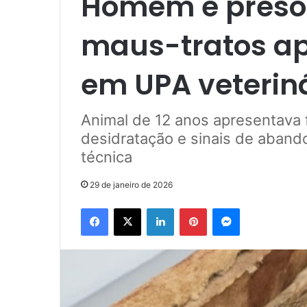
Homem é preso 
maus-tratos ap
em UPA veteriná
Animal de 12 anos apresentava 
desidratação e sinais de abando
técnica
29 de janeiro de 2026
Facebook
X
Linkedin
Pinterest
Messenger