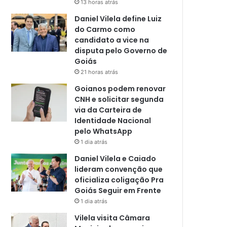
13 horas atrás
Daniel Vilela define Luiz
do Carmo como
candidato a vice na
disputa pelo Governo de
Goiás
21 horas atrás
Goianos podem renovar
CNH e solicitar segunda
via da Carteira de
Identidade Nacional
pelo WhatsApp
1 dia atrás
Daniel Vilela e Caiado
lideram convenção que
oficializa coligação Pra
Goiás Seguir em Frente
1 dia atrás
Vilela visita Câmara