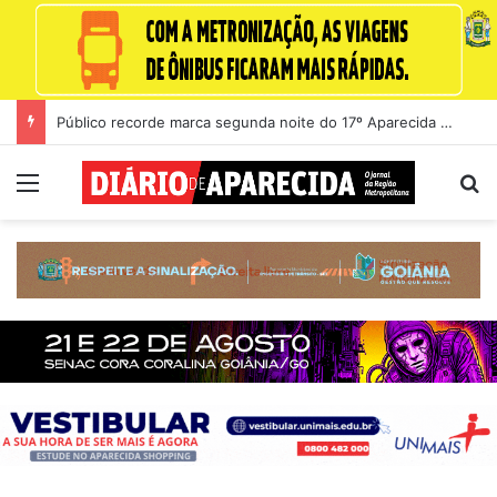
Público recorde marca segunda noite do 17º Aparecida é Show
Menu
Pr