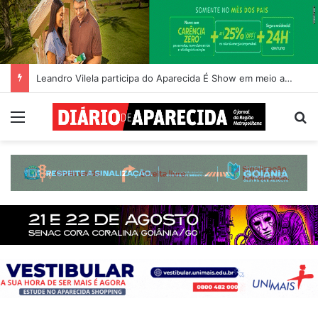
Leandro Vilela participa do Aparecida É Show em meio a ações de incentivo à cultura
Menu
Pr