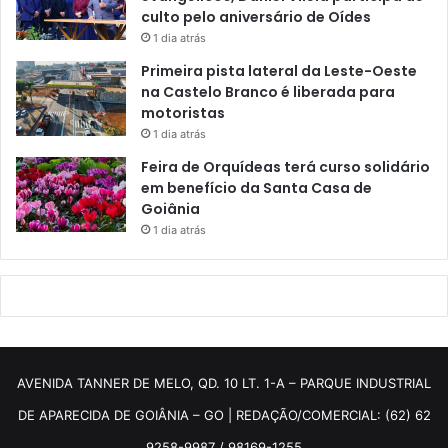
culto pelo aniversário de Oídes
1 dia atrás
Primeira pista lateral da Leste-Oeste
na Castelo Branco é liberada para
motoristas
1 dia atrás
Feira de Orquídeas terá curso solidário
em benefício da Santa Casa de
Goiânia
1 dia atrás
AVENIDA TANNER DE MELO, QD. 10 LT. 1-A – PARQUE INDUSTRIAL
DE APARECIDA DE GOIÂNIA – GO | REDAÇÃO/COMERCIAL: (62) 62
9258-9987 / 98169-1255