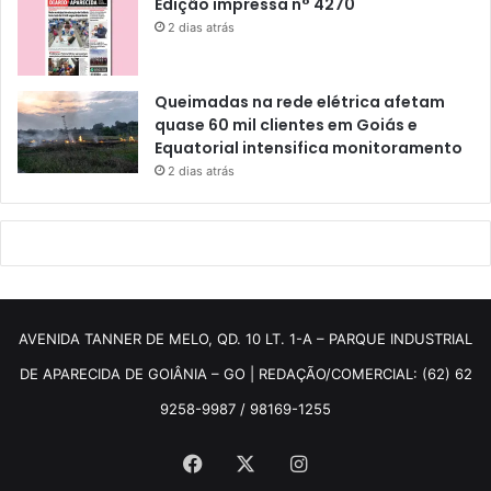
Edição impressa n° 4270
2 dias atrás
Queimadas na rede elétrica afetam
quase 60 mil clientes em Goiás e
Equatorial intensifica monitoramento
2 dias atrás
AVENIDA TANNER DE MELO, QD. 10 LT. 1-A – PARQUE INDUSTRIAL
DE APARECIDA DE GOIÂNIA – GO | REDAÇÃO/COMERCIAL: (62) 62
9258-9987 / 98169-1255
Facebook
X
Instagram