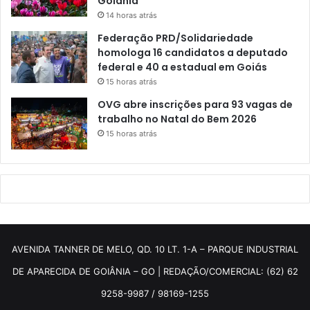
Goiânia
14 horas atrás
Federação PRD/Solidariedade
homologa 16 candidatos a deputado
federal e 40 a estadual em Goiás
15 horas atrás
OVG abre inscrições para 93 vagas de
trabalho no Natal do Bem 2026
15 horas atrás
AVENIDA TANNER DE MELO, QD. 10 LT. 1-A – PARQUE INDUSTRIAL
DE APARECIDA DE GOIÂNIA – GO | REDAÇÃO/COMERCIAL: (62) 62
9258-9987 / 98169-1255