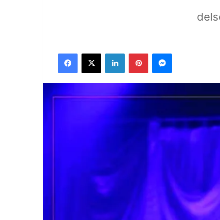
dels
Facebook
X
Linkedin
Pinterest
Messenger