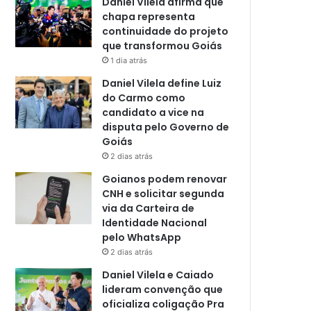
Daniel Vilela afirma que
chapa representa
continuidade do projeto
que transformou Goiás
1 dia atrás
Daniel Vilela define Luiz
do Carmo como
candidato a vice na
disputa pelo Governo de
Goiás
2 dias atrás
Goianos podem renovar
CNH e solicitar segunda
via da Carteira de
Identidade Nacional
pelo WhatsApp
2 dias atrás
Daniel Vilela e Caiado
lideram convenção que
oficializa coligação Pra