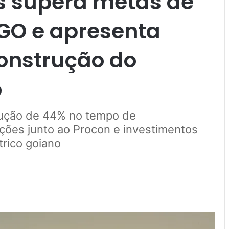
ás supera metas de
GO e apresenta
onstrução do
o
dução de 44% no tempo de
ções junto ao Procon e investimentos
trico goiano