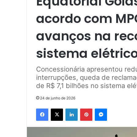
Equatorial Goi
acordo com MP
avanços na rec
sistema elétric
Concessionária apresentou re
interrupções, queda de reclama
de R$ 7,1 bilhões no sistema elé
24 de junho de 2026
Facebook
X
Linkedin
Pinterest
Messenger