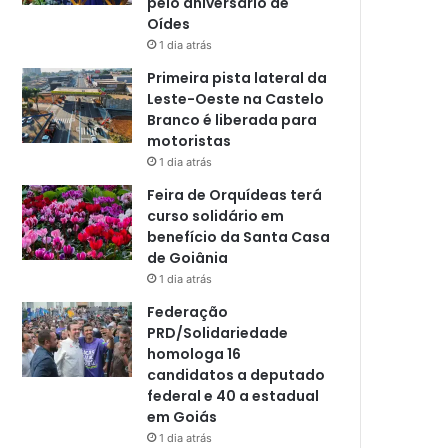
pelo aniversário de
Oídes
1 dia atrás
Primeira pista lateral da
Leste-Oeste na Castelo
Branco é liberada para
motoristas
1 dia atrás
Feira de Orquídeas terá
curso solidário em
benefício da Santa Casa
de Goiânia
1 dia atrás
Federação
PRD/Solidariedade
homologa 16
candidatos a deputado
federal e 40 a estadual
em Goiás
1 dia atrás