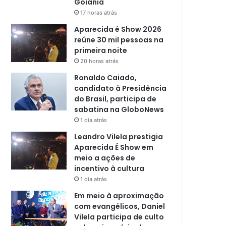
Goiânia
17 horas atrás
Aparecida é Show 2026
reúne 30 mil pessoas na
primeira noite
20 horas atrás
Ronaldo Caiado,
candidato à Presidência
do Brasil, participa de
sabatina na GloboNews
1 dia atrás
Leandro Vilela prestigia
Aparecida É Show em
meio a ações de
incentivo à cultura
1 dia atrás
Em meio à aproximação
com evangélicos, Daniel
Vilela participa de culto