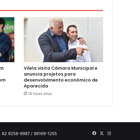
am
Vilela visita Câmara Municipal e
anuncia projetos para
 em
desenvolvimento econômico de
Aparecida
16 horas atrás
Facebook
X
Instagram
 62 9258-9987 / 98169-1255