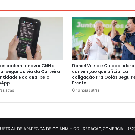
os podem renovar CNH e
Daniel Vilela e Caiado lider
tar segunda via da Carteira
convenção que oficializa
entidade Nacional pelo
coligação Pra Goiás Seguir
sApp
Frente
ras atrás
16 horas atrás
DUSTRIAL DE APARECIDA DE GOIÂNIA – GO | REDAÇÃO/COMERCIAL: (62)