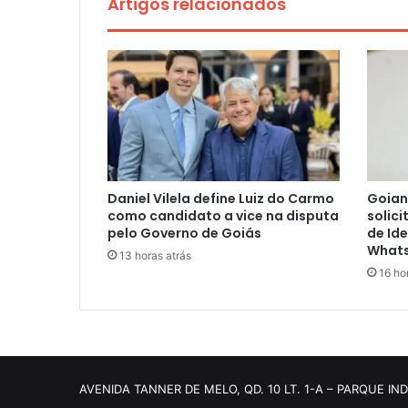
Artigos relacionados
Daniel Vilela define Luiz do Carmo
Goian
como candidato a vice na disputa
solici
pelo Governo de Goiás
de Id
What
13 horas atrás
16 ho
AVENIDA TANNER DE MELO, QD. 10 LT. 1-A – PARQUE IN