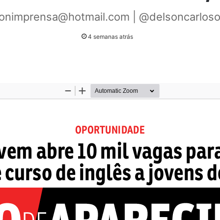
onimprensa@hotmail.com | @delsoncarlosof
4 semanas atrás