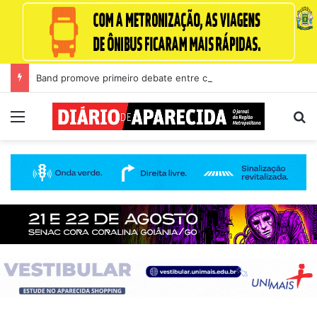
Band promove primeiro debate entre candidatos ao Governo de Goiás
Menu
Pr