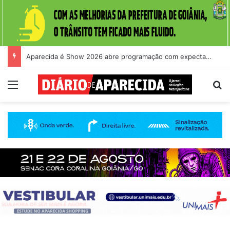
Aparecida é Show 2026 abre programação com expectativa de grande público nesta quinta-feira (6)
Menu
Pr