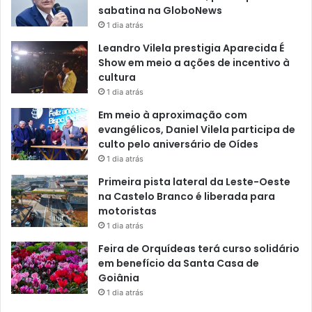
sabatina na GloboNews
1 dia atrás
Leandro Vilela prestigia Aparecida É
Show em meio a ações de incentivo à
cultura
1 dia atrás
Em meio à aproximação com
evangélicos, Daniel Vilela participa de
culto pelo aniversário de Oídes
1 dia atrás
Primeira pista lateral da Leste-Oeste
na Castelo Branco é liberada para
motoristas
1 dia atrás
Feira de Orquídeas terá curso solidário
em benefício da Santa Casa de
Goiânia
1 dia atrás