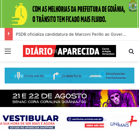
PSDB oficializa candidatura de Marconi Perillo ao Governo de Goiás durante convenção na Alego
Menu
Pr