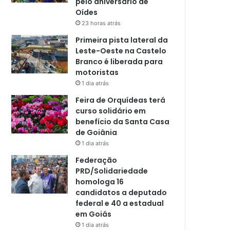
pelo aniversário de
Oídes
23 horas atrás
Primeira pista lateral da
Leste-Oeste na Castelo
Branco é liberada para
motoristas
1 dia atrás
Feira de Orquídeas terá
curso solidário em
benefício da Santa Casa
de Goiânia
1 dia atrás
Federação
PRD/Solidariedade
homologa 16
candidatos a deputado
federal e 40 a estadual
em Goiás
1 dia atrás