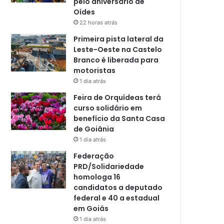
pelo aniversário de
Oídes
22 horas atrás
Primeira pista lateral da
Leste-Oeste na Castelo
Branco é liberada para
motoristas
1 dia atrás
Feira de Orquídeas terá
curso solidário em
benefício da Santa Casa
de Goiânia
1 dia atrás
Federação
PRD/Solidariedade
homologa 16
candidatos a deputado
federal e 40 a estadual
em Goiás
1 dia atrás