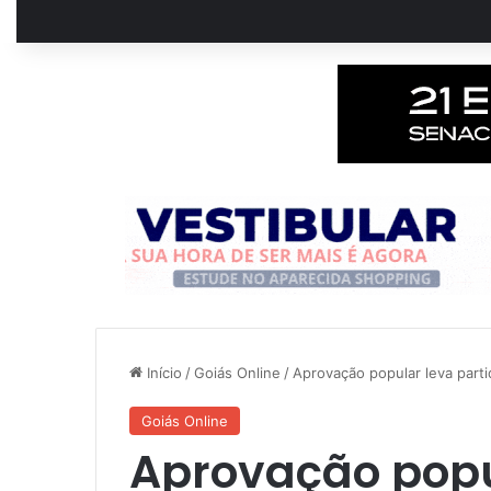
Início
/
Goiás Online
/
Aprovação popular leva part
Goiás Online
Aprovação popu