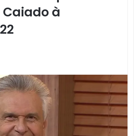
 Caiado à
022