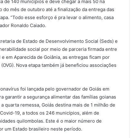
ca de 140 municípios e deve chegar a mais 50 na
do mês de outubro até a finalização da entrega das
tapa. “Todo esse esforço é pra levar o alimento, casa
nador Ronaldo Caiado.
cretaria de Estado de Desenvolvimento Social (Seds) e
lnerabilidade social por meio de parceria firmada entre
l e em Aparecida de Goiânia, as entregas ficam por
s (OVG). Nova etapa também já beneficiou associações
navírus foi lançada pelo governador de Goiás em
a garantir a segurança alimentar das famílias goianas
 a quarta remessa, Goiás destina mais de 1 milhão de
 Covid-19, a todos os 246 municípios, além de
dades quilombolas. Este é o maior número de
r um Estado brasileiro neste período.