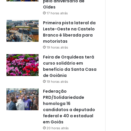
pelo aniversário de
Oídes
17 horas atrás
Primeira pista lateral da
Leste-Oeste na Castelo
Branco é liberada para
motoristas
19 horas atrás
Feira de Orquídeas terá
curso solidário em
benefício da Santa Casa
de Goiânia
19 horas atrás
Federação
PRD/Solidariedade
homologa 16
candidatos a deputado
federal e 40 a estadual
em Goiás
20 horas atrás