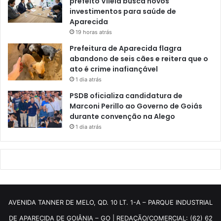
prefeito Vilela busca novos
investimentos para saúde de
Aparecida
19 horas atrás
Prefeitura de Aparecida flagra
abandono de seis cães e reitera que o
ato é crime inafiançável
1 dia atrás
PSDB oficializa candidatura de
Marconi Perillo ao Governo de Goiás
durante convenção na Alego
1 dia atrás
AVENIDA TANNER DE MELO, QD. 10 LT. 1-A – PARQUE INDUSTRIAL
DE APARECIDA DE GOIÂNIA – GO | REDAÇÃO/COMERCIAL: (62) 62