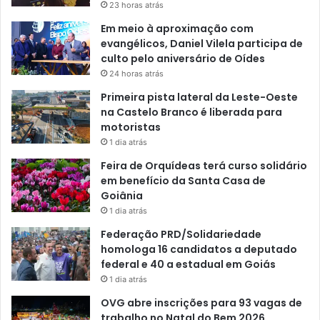
23 horas atrás
Em meio à aproximação com
evangélicos, Daniel Vilela participa de
culto pelo aniversário de Oídes
24 horas atrás
Primeira pista lateral da Leste-Oeste
na Castelo Branco é liberada para
motoristas
1 dia atrás
Feira de Orquídeas terá curso solidário
em benefício da Santa Casa de
Goiânia
1 dia atrás
Federação PRD/Solidariedade
homologa 16 candidatos a deputado
federal e 40 a estadual em Goiás
1 dia atrás
OVG abre inscrições para 93 vagas de
trabalho no Natal do Bem 2026