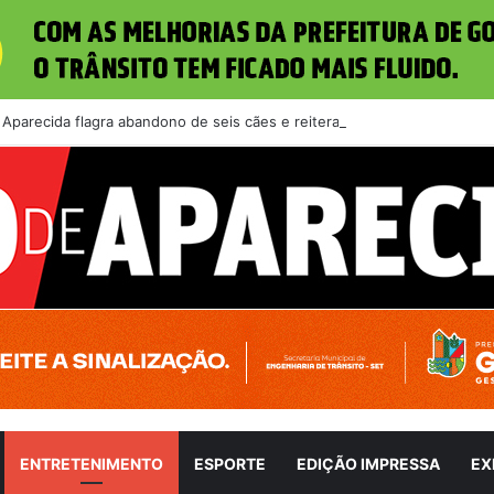
 Aparecida flagra abandono de seis cães e reitera que o ato é crime ina
ENTRETENIMENTO
ESPORTE
EDIÇÃO IMPRESSA
EX