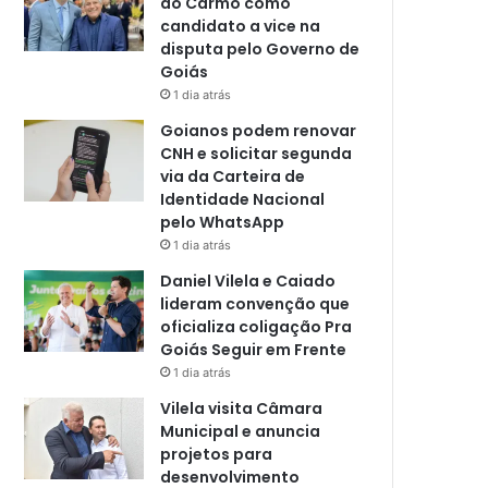
do Carmo como
candidato a vice na
disputa pelo Governo de
Goiás
1 dia atrás
Goianos podem renovar
CNH e solicitar segunda
via da Carteira de
Identidade Nacional
pelo WhatsApp
1 dia atrás
Daniel Vilela e Caiado
lideram convenção que
oficializa coligação Pra
Goiás Seguir em Frente
1 dia atrás
Vilela visita Câmara
Municipal e anuncia
projetos para
desenvolvimento