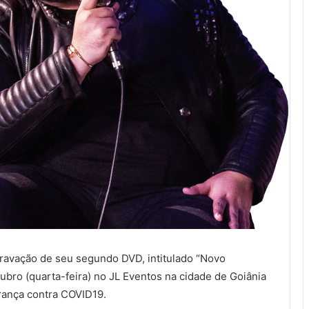
gravação de seu segundo DVD, intitulado “Novo
tubro (quarta-feira) no JL Eventos na cidade de Goiânia
rança contra COVID19.