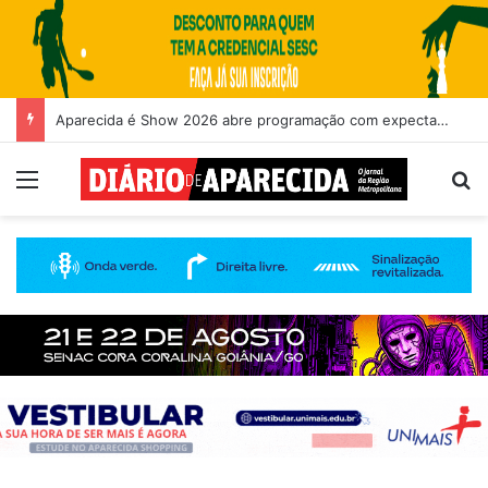
Aparecida é Show 2026 abre programação com expectativa de grande público nesta quinta-feira (6)
Menu
Pr